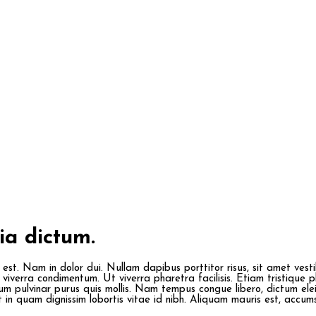
ia dictum.
s est. Nam in dolor dui. Nullam dapibus porttitor risus, sit amet ve
viverra condimentum. Ut viverra pharetra facilisis. Etiam tristique 
utrum pulvinar purus quis mollis. Nam tempus congue libero, dictum el
t in quam dignissim lobortis vitae id nibh. Aliquam mauris est, accum