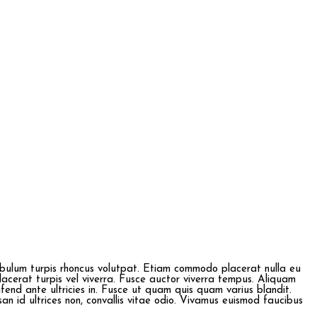
stibulum turpis rhoncus volutpat. Etiam commodo placerat nulla eu
placerat turpis vel viverra. Fusce auctor viverra tempus. Aliquam
eifend ante ultricies in. Fusce ut quam quis quam varius blandit.
san id ultrices non, convallis vitae odio. Vivamus euismod faucibus