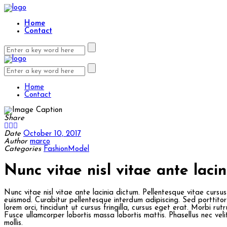
Home
Contact
Home
Contact
Share
Date
October 10, 2017
Author
marco
Categories
Fashion
Model
Nunc vitae nisl vitae ante lacin
Nunc vitae nisl vitae ante lacinia dictum. Pellentesque vitae cursu
euismod. Curabitur pellentesque interdum adipiscing. Sed porttitor 
lorem orci, tincidunt ut cursus fringilla, cursus eget erat. Morbi r
Fusce ullamcorper lobortis massa lobortis mattis. Phasellus nec veli
mollis.