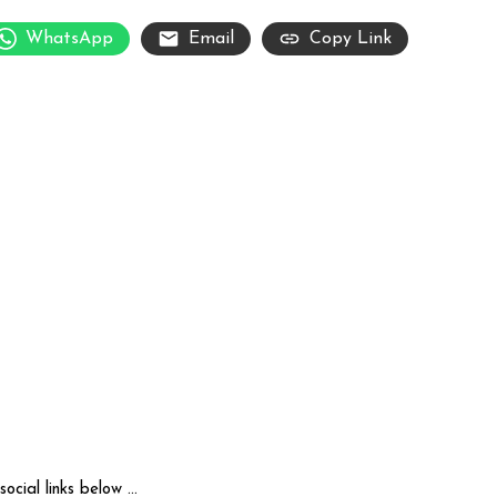
WhatsApp
Email
Copy Link
cial links below ...