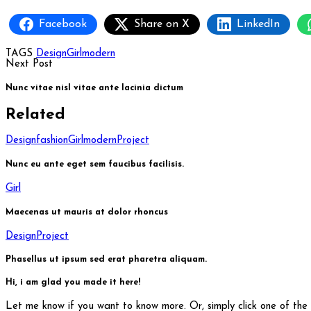
Facebook
Share on X
LinkedIn
TAGS
Design
Girl
modern
Next Post
Nunc vitae nisl vitae ante lacinia dictum
Related
Design
fashion
Girl
modern
Project
Nunc eu ante eget sem faucibus facilisis.
Girl
Maecenas ut mauris at dolor rhoncus
Design
Project
Phasellus ut ipsum sed erat pharetra aliquam.
Hi, i am glad you made it here!
Let me know if you want to know more. Or, simply click one of the so